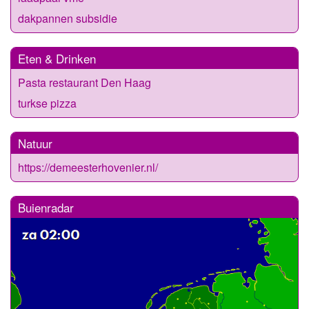
dakpannen subsidie
Eten & Drinken
Pasta restaurant Den Haag
turkse pizza
Natuur
https://demeesterhovenier.nl/
Buienradar