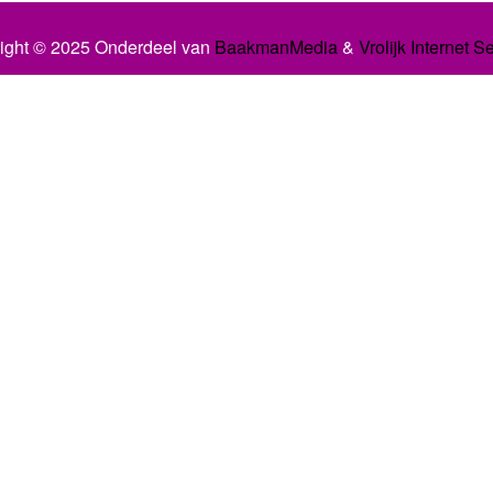
ight © 2025 Onderdeel van
BaakmanMedia
&
Vrolijk Internet S