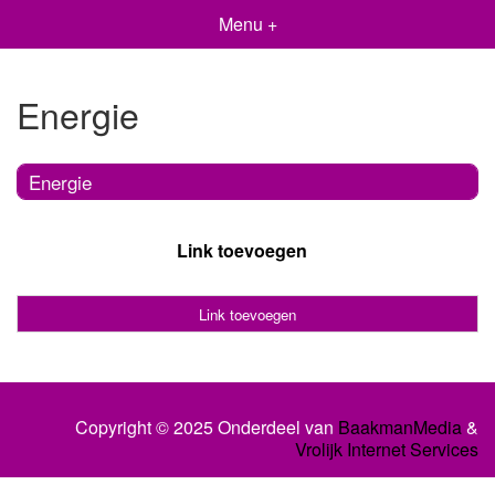
Menu +
Energie
Energie
Link toevoegen
Link toevoegen
Copyright © 2025 Onderdeel van
BaakmanMedia
&
Vrolijk Internet Services